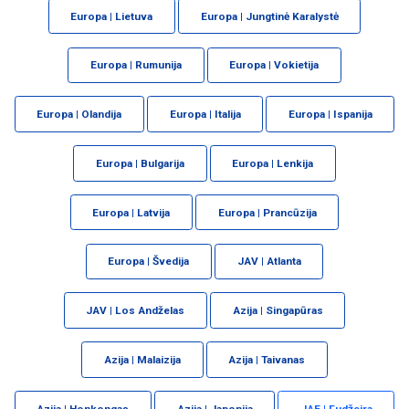
Europa | Lietuva
Europa | Jungtinė Karalystė
Europa | Rumunija
Europa | Vokietija
Europa | Olandija
Europa | Italija
Europa | Ispanija
Europa | Bulgarija
Europa | Lenkija
Europa | Latvija
Europa | Prancūzija
Europa | Švedija
JAV | Atlanta
JAV | Los Andželas
Azija | Singapūras
Azija | Malaizija
Azija | Taivanas
Azija | Honkongas
Azija | Japonija
JAE | Fudžeira