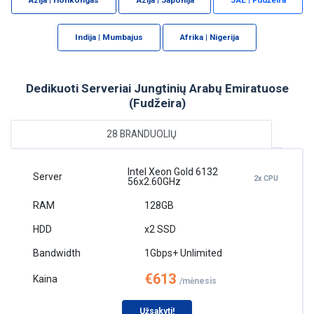
Indija | Mumbajus
Afrika | Nigerija
Dedikuoti Serveriai Jungtinių Arabų Emiratuose
(Fudžeira)
28 BRANDUOLIŲ
Intel Xeon Gold 6132
2x CPU
56x2.60GHz
128GB
x2 SSD
1Gbps+ Unlimited
€613
/mėnesis
Užsakyti!