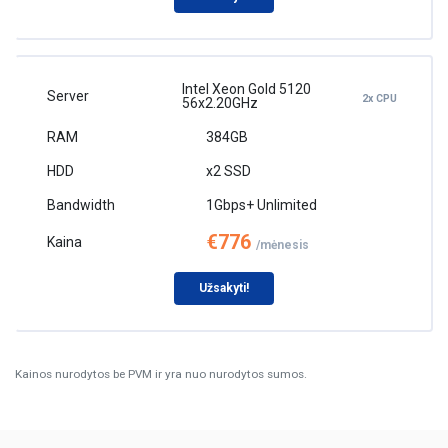
Intel Xeon Gold 5120
2x CPU
56x2.20GHz
384GB
x2 SSD
1Gbps+ Unlimited
€776
/mėnesis
Užsakyti!
Kainos nurodytos be PVM ir yra nuo nurodytos sumos.