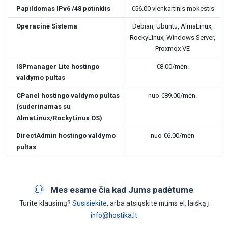
Papildomas IPv6 /48 potinklis
€56.00
vienkartinis mokestis
Operacinė Sistema
Debian, Ubuntu, AlmaLinux,
RockyLinux, Windows Server,
Proxmox VE
ISPmanager Lite hostingo
€8.00
/mėn.
valdymo pultas
CPanel hostingo valdymo pultas
nuo
€89.00
/mėn.
(suderinamas su
AlmaLinux/RockyLinux OS)
DirectAdmin hostingo valdymo
nuo
€6.00
/mėn
pultas
Mes esame čia kad Jums padėtume
Turite klausimų?
Susisiekite
, arba atsiųskite mums el. laišką į
info@hostika.lt