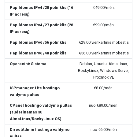
Papildomas IPv4 /28 potinklis (16
€49.00
/mėn.
IP adresų)
Papildomas IPv4 /27 potinklis (28
€99.00
/mėn.
IP adresų)
Papildomas IPv6 /56 potinklis
€29.00
vienkartinis mokestis
Papildomas IPv6 /48 potinklis
€56.00
vienkartinis mokestis
Operacinė Sistema
Debian, Ubuntu, AlmaLinux,
RockyLinux, Windows Server,
Proxmox VE
ISPmanager Lite hostingo
€8.00
/mėn.
valdymo pultas
CPanel hostingo valdymo pultas
nuo
€89.00
/mėn.
(suderinamas su
AlmaLinux/RockyLinux OS)
DirectAdmin hostingo valdymo
nuo
€6.00
/mėn
pultas