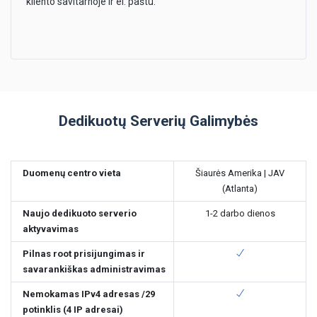
kliento savitarnoje ir el. paštu.
Dedikuotų Serverių Galimybės
Duomenų centro vieta
Šiaurės Amerika | JAV
(Atlanta)
Naujo dedikuoto serverio
1-2 darbo dienos
aktyvavimas
Pilnas root prisijungimas ir
savarankiškas administravimas
Nemokamas IPv4 adresas /29
potinklis (4 IP adresai)