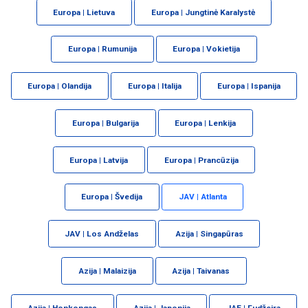
Europa | Lietuva
Europa | Jungtinė Karalystė
Europa | Rumunija
Europa | Vokietija
Europa | Olandija
Europa | Italija
Europa | Ispanija
Europa | Bulgarija
Europa | Lenkija
Europa | Latvija
Europa | Prancūzija
Europa | Švedija
JAV | Atlanta
JAV | Los Andželas
Azija | Singapūras
Azija | Malaizija
Azija | Taivanas
Azija | Honkongas
Azija | Japonija
JAE | Fudžeira