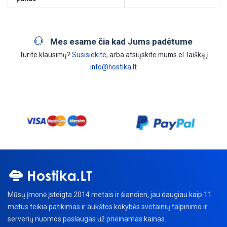
Mes esame čia kad Jums padėtume
Turite klausimų?
Susisiekite
, arba atsiųskite mums el. laišką į
info@hostika.lt
Mūsų įmonė įsteigta 2014 metais ir šiandien, jau daugiau kaip 11
metus teikia patikimas ir aukštos kokybės svetainių talpinimo ir
serverių nuomos paslaugas už prieinamas kainas.