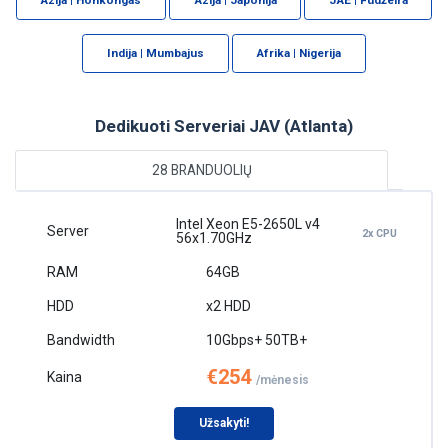
Indija | Mumbajus
Afrika | Nigerija
Dedikuoti Serveriai JAV (Atlanta)
28 BRANDUOLIŲ
Intel Xeon E5-2650L v4
2x CPU
56x1.70GHz
64GB
x2 HDD
10Gbps+ 50TB+
€254
/mėnesis
Užsakyti!